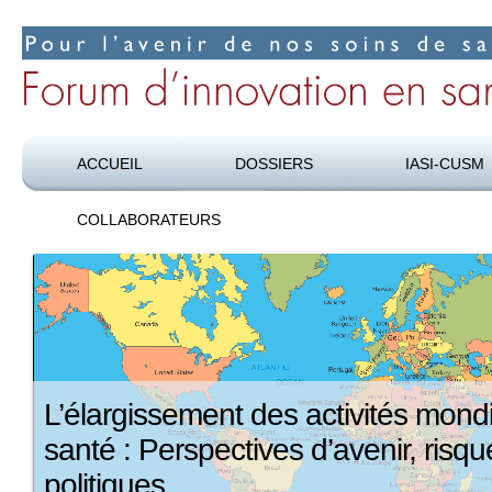
Pour l’avenir de nos soins de santé
Forum d’innovation en santé
ACCUEIL
DOSSIERS
IASI-CUSM
COLLABORATEURS
L’élargissement des activités mond
santé : Perspectives d’avenir, risqu
politiques