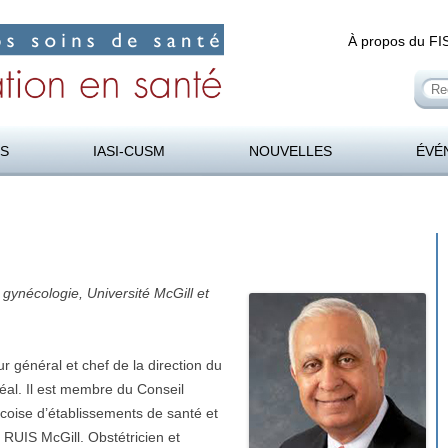
À propos du FI
Re
:
en santé
Aller
au
RS
IASI-CUSM
NOUVELLES
ÉVÉ
contenu
 gynécologie, Université McGill et
ur général et chef de la direction du
réal. Il est membre du Conseil
écoise d’établissements de santé et
 RUIS McGill. Obstétricien et