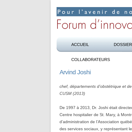
Pour l’avenir de nos soins de santé
Forum d’innovation 
ACCUEIL
DOSSIE
COLLABORATEURS
Arvind Joshi
chef, départements d’obstétrique et de
CUSM (2013)
De 1997 à 2013, Dr. Joshi était directe
Centre hospitalier de St. Mary, à Mont
d’administration de l’Association québ
des services sociaux, y représentant le