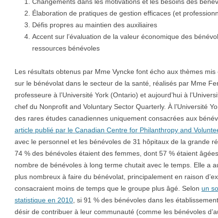
Changements dans les motivations et les besoins des béné
Élaboration de pratiques de gestion efficaces (et profession
Défis propres au maintien des auxiliaires
Accent sur l’évaluation de la valeur économique des bénévol
ressources bénévoles
Les résultats obtenus par Mme Vyncke font écho aux thèmes mis e
sur le bénévolat dans le secteur de la santé, réalisés par Mme
professeure à l’Université York (Ontario) et aujourd’hui à l’Univers
chef du Nonprofit and Voluntary Sector Quarterly. À l’Université 
des rares études canadiennes uniquement consacrées aux bénévol
article publié par le Canadian Centre for Philanthropy and Volunt
avec le personnel et les bénévoles de 31 hôpitaux de la grande r
74 % des bénévoles étaient des femmes, dont 57 % étaient âgées 
nombre de bénévoles à long terme chutait avec le temps. Elle a au
plus nombreux à faire du bénévolat, principalement en raison d’exi
consacraient moins de temps que le groupe plus âgé. Selon
un so
statistique en 2010
, si 91 % des bénévoles dans les établissement
désir de contribuer à leur communauté (comme les bénévoles d’a