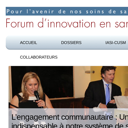
Pour l’avenir de nos soins de santé
Forum d’innovation en santé
ACCUEIL
DOSSIERS
IASI-CUSM
COLLABORATEURS
L’engagement communautaire : Une
indispensable à notre système de 